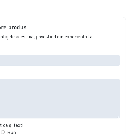
pre produs
vantajele acestuia, povestind din experienta ta.
 ca şi text!
Bun