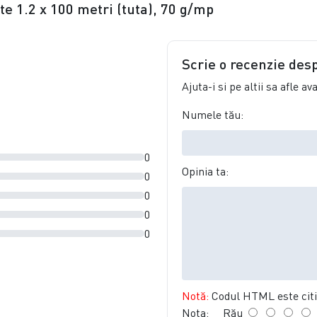
te 1.2 x 100 metri (tuta), 70 g/mp
Scrie o recenzie des
Ajuta-i si pe altii sa afle a
Numele tău:
0
Opinia ta:
0
0
0
0
Notă:
Codul HTML este citit
Nota:
Rău