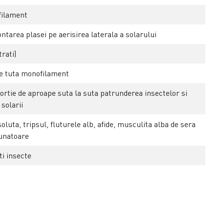
filament
area plasei pe aerisirea laterala a solarului
rati)
te tuta monofilament
ortie de aproape suta la suta patrunderea insectelor si
 solarii
luta, tripsul, fluturele alb, afide, musculita alba de sera
aunatoare
ti insecte