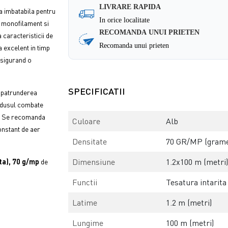
LIVRARE RAPIDA
ca imbatabila pentru
In orice localitate
na monofilament si
RECOMANDA UNUI PRIETEN
 caracteristicii de
Recomanda unui prieten
a excelent in timp
asigurand o
SPECIFICATII
a patrunderea
produsul combate
era. Se recomanda
Culoare
Alb
onstant de aer
Densitate
70 GR/MP (grame
Dimensiune
1.2x100 m (metri
uta), 70 g/mp
de
Functii
Tesatura intarita
Latime
1.2 m (metri)
Lungime
100 m (metri)