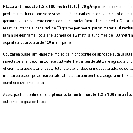
Plasa anti insecte 1.2 x 100 metri (tuta), 70 g/mp
ofera o bariera fizi
protectia culturilor din sere si solarii. Produsul este realizat din polietile
garanteaza o rezistenta remarcabila impotriva factorilor de mediu. Datorita
tesatura intarita si densitatii de 70 grame per metru patrat materialul rezist
fara a se destrama. Rola are latimea de 1.2 metri si lungimea de 100 metri 
suprafata utila totala de 120 metri patrati.
Utilizarea plasei anti-insecte impiedica in proportie de aproape suta la sut
insectelor si afidelor in zonele cultivate. Pe partea de utilizare agricola 
eficient tuta absoluta, tripsul, fluturele alb, afidele si musculita alba de s
montarea plasei pe aerisirea laterala a solarului pentru a asigura un flux c
curat si o izolare ideala.
Acest pachet contine o rola
plasa tuta, anti insecte
1.2 x 100 metri (t
culoare alb gata de folosit.