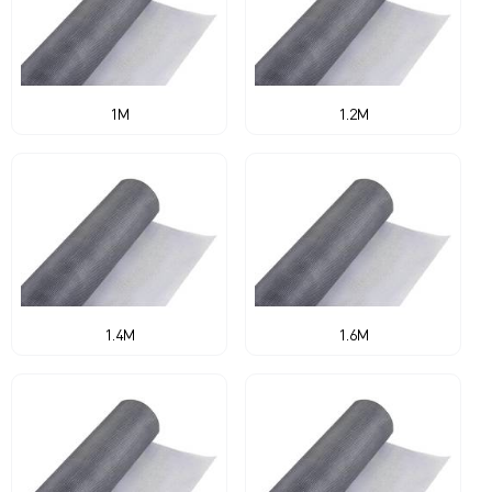
1M
1.2M
1.4M
1.6M