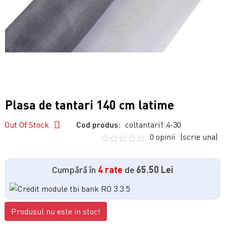
Plasa de tantari 140 cm latime
Out Of Stock
Cod produs:
coltantari1.4-30
0 opinii
(scrie una)
Cumpără în
4 rate
de
65.50 Lei
Produsul nu este in stoc!