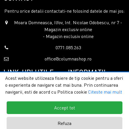
Pentru orice detalii contactati-ne folosind datele de mai jos:
Moara Domneasca, Ilfov, Int. Nicolae Odobescu, nr 7 -
Magazin exclusiv online
- Magazin exclusiv online
0771.085.263
office@columnashop.ro
LINK-URI UTILE
INFORMATII
Acest website utilizeaza fisiere de tip cookie pentru a oferi
o experienta de navigare cat mai buna. Prin continuarea
Acasa
Garantie si service
navigarii, esti de acord cu Politica cookie
Citeste mai mult
Despre noi
Detalii livrare
Categorii
Confidentialitate
Contact
Termeni si conditii
Accept tot
Formular retur
Refuza