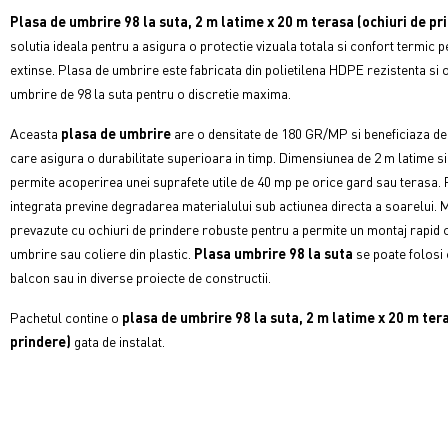
Plasa de umbrire 98 la suta, 2 m latime x 20 m terasa (ochiuri de pr
solutia ideala pentru a asigura o protectie vizuala totala si confort termic 
extinse. Plasa de umbrire este fabricata din polietilena HDPE rezistenta si 
umbrire de 98 la suta pentru o discretie maxima.
Aceasta
plasa de umbrire
are o densitate de 180 GR/MP si beneficiaza de 
care asigura o durabilitate superioara in timp. Dimensiunea de 2 m latime s
permite acoperirea unei suprafete utile de 40 mp pe orice gard sau terasa.
integrata previne degradarea materialului sub actiunea directa a soarelui. 
prevazute cu ochiuri de prindere robuste pentru a permite un montaj rapid
umbrire sau coliere din plastic.
Plasa umbrire 98 la suta
se poate folosi
balcon sau in diverse proiecte de constructii.
Pachetul contine o
plasa de umbrire 98 la suta, 2 m latime x 20 m ter
prindere)
gata de instalat.