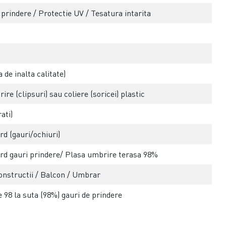
e prindere / Protectie UV / Tesatura intarita
 de inalta calitate)
re (clipsuri) sau coliere (soricei) plastic
ati)
d (gauri/ochiuri)
rd gauri prindere/ Plasa umbrire terasa 98%
onstructii / Balcon / Umbrar
 98 la suta (98%) gauri de prindere