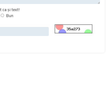
 ca şi text!
Bun