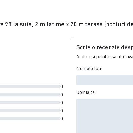
e 98 la suta, 2 m latime x 20 m terasa (ochiuri d
Scrie o recenzie des
Ajuta-i si pe altii sa afle a
Numele tău:
0
Opinia ta:
0
0
0
0