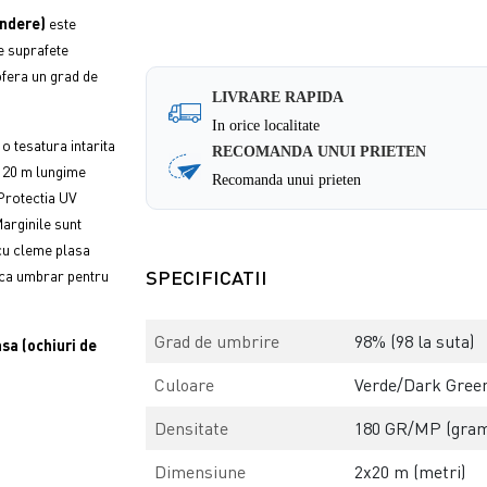
indere)
este
pe suprafete
ofera un grad de
LIVRARE RAPIDA
In orice localitate
o tesatura intarita
RECOMANDA UNUI PRIETEN
i 20 m lungime
Recomanda unui prieten
 Protectia UV
Marginile sunt
 cu cleme plasa
SPECIFICATII
 ca umbrar pentru
Grad de umbrire
98% (98 la suta)
asa (ochiuri de
Culoare
Verde/Dark Green (
Densitate
180 GR/MP (gram
Dimensiune
2x20 m (metri)