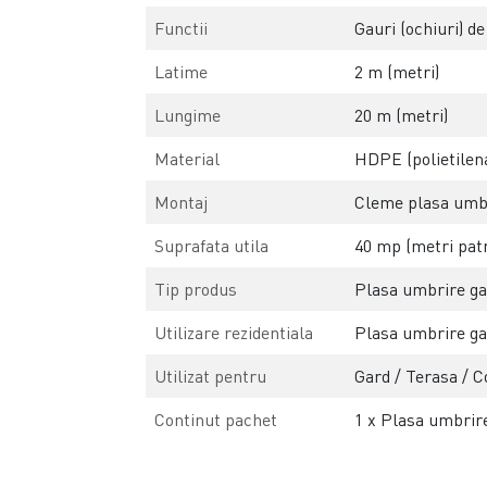
Functii
Gauri (ochiuri) d
Latime
2 m (metri)
Lungime
20 m (metri)
Material
HDPE (polietilena
Montaj
Cleme plasa umbri
Suprafata utila
40 mp (metri patr
Tip produs
Plasa umbrire gar
Utilizare rezidentiala
Plasa umbrire ga
Utilizat pentru
Gard / Terasa / C
Continut pachet
1 x Plasa umbrire