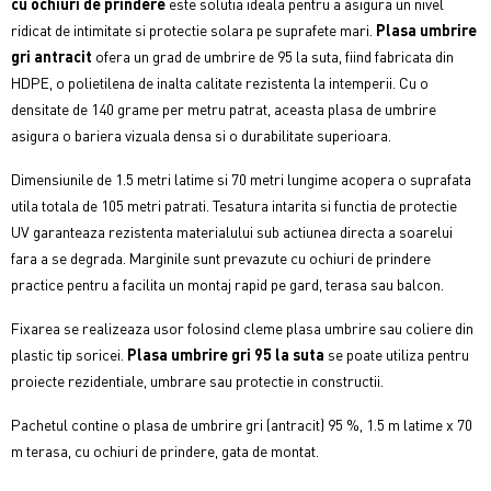
cu ochiuri de prindere
este solutia ideala pentru a asigura un nivel
ridicat de intimitate si protectie solara pe suprafete mari.
Plasa umbrire
gri antracit
ofera un grad de umbrire de 95 la suta, fiind fabricata din
HDPE, o polietilena de inalta calitate rezistenta la intemperii. Cu o
densitate de 140 grame per metru patrat, aceasta plasa de umbrire
asigura o bariera vizuala densa si o durabilitate superioara.
Dimensiunile de 1.5 metri latime si 70 metri lungime acopera o suprafata
utila totala de 105 metri patrati. Tesatura intarita si functia de protectie
UV garanteaza rezistenta materialului sub actiunea directa a soarelui
fara a se degrada. Marginile sunt prevazute cu ochiuri de prindere
practice pentru a facilita un montaj rapid pe gard, terasa sau balcon.
Fixarea se realizeaza usor folosind cleme plasa umbrire sau coliere din
plastic tip soricei.
Plasa umbrire gri 95 la suta
se poate utiliza pentru
proiecte rezidentiale, umbrare sau protectie in constructii.
Pachetul contine o plasa de umbrire gri (antracit) 95 %, 1.5 m latime x 70
m terasa, cu ochiuri de prindere, gata de montat.