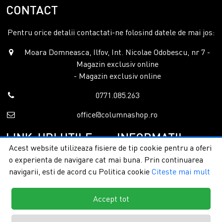
CONTACT
Pentru orice detalii contactati-ne folosind datele de mai jos:
Moara Domneasca, Ilfov, Int. Nicolae Odobescu, nr 7 -
Magazin exclusiv online
- Magazin exclusiv online
0771.085.263
office@columnashop.ro
LINK-URI UTILE
INFORMATII
Acest website utilizeaza fisiere de tip cookie pentru a oferi
o experienta de navigare cat mai buna. Prin continuarea
Acasa
Garantie si service
navigarii, esti de acord cu Politica cookie
Citeste mai mult
Despre noi
Detalii livrare
Categorii
Confidentialitate
Contact
Termeni si conditii
Accept tot
Formular retur