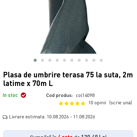
Plasa de umbrire terasa 75 la suta, 2m
latime x 70m L
In stoc
Cod produs:
col14098
10 opinii
(scrie una)
Livrare estimata: 10.08.2026 - 11.08.2026
Cumpără în
4 rate
de
130.49 Lei