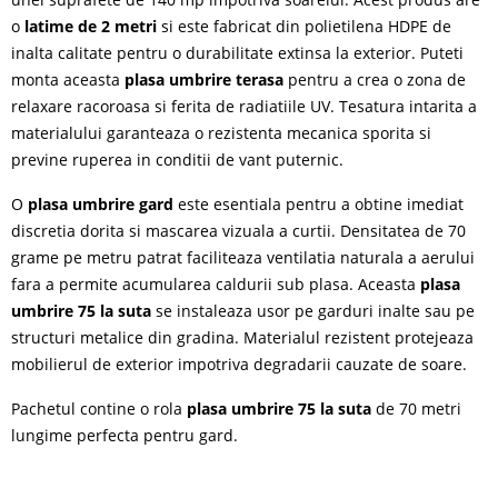
o
latime de 2 metri
si este fabricat din polietilena HDPE de
inalta calitate pentru o durabilitate extinsa la exterior. Puteti
monta aceasta
plasa umbrire terasa
pentru a crea o zona de
relaxare racoroasa si ferita de radiatiile UV. Tesatura intarita a
materialului garanteaza o rezistenta mecanica sporita si
previne ruperea in conditii de vant puternic.
O
plasa umbrire gard
este esentiala pentru a obtine imediat
discretia dorita si mascarea vizuala a curtii. Densitatea de 70
grame pe metru patrat faciliteaza ventilatia naturala a aerului
fara a permite acumularea caldurii sub plasa. Aceasta
plasa
umbrire 75 la suta
se instaleaza usor pe garduri inalte sau pe
structuri metalice din gradina. Materialul rezistent protejeaza
mobilierul de exterior impotriva degradarii cauzate de soare.
Pachetul contine o rola
plasa umbrire 75 la suta
de 70 metri
lungime perfecta pentru gard.