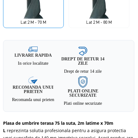
Lat 2 M - 70 M
Lat 2 M - 80 M
LIVRARE RAPIDA
DREPT DE RETUR 14
In orice localitate
ZILE
Drept de retur 14 zile
RECOMANDA UNUI
PLATI ONLINE
PRIETEN
SECURIZATE
Recomanda unui prieten
Plati online securizate
Plasa de umbrire terasa 75 la suta, 2m latime x 70m
L
reprezinta solutia profesionala pentru a asigura protectia
unei suprafete de 140 mp impotriva soarelui. Acest produs are