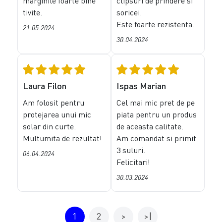
marginile foarte bine
clipsuri de prindere si
tivite.
soricei.
Este foarte rezistenta.
21.05.2024
30.04.2024
Laura Filon
Ispas Marian
Am folosit pentru
Cel mai mic pret de pe
protejarea unui mic
piata pentru un produs
solar din curte.
de aceasta calitate.
Multumita de rezultat!
Am comandat si primit
3 suluri.
06.04.2024
Felicitari!
30.03.2024
1
2
>
>|