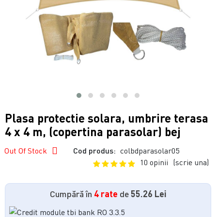
Plasa protectie solara, umbrire terasa
4 x 4 m, (copertina parasolar) bej
Out Of Stock
Cod produs:
colbdparasolar05
10 opinii
(scrie una)
Cumpără în
4 rate
de
55.26 Lei