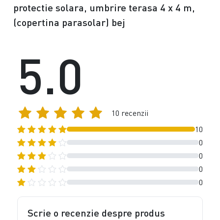
protectie solara, umbrire terasa 4 x 4 m,
(copertina parasolar) bej
5.0
10 recenzii
10
0
0
0
0
Scrie o recenzie despre produs