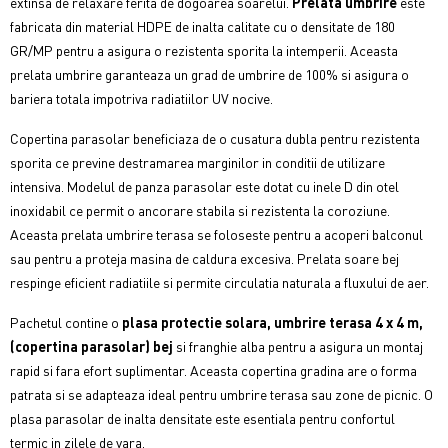
extinsa de relaxare ferita de dogoarea soarelui.
Prelata umbrire
este
fabricata din material HDPE de inalta calitate cu o densitate de 180
GR/MP pentru a asigura o rezistenta sporita la intemperii. Aceasta
prelata umbrire garanteaza un grad de umbrire de 100% si asigura o
bariera totala impotriva radiatiilor UV nocive.
Copertina parasolar beneficiaza de o cusatura dubla pentru rezistenta
sporita ce previne destramarea marginilor in conditii de utilizare
intensiva. Modelul de panza parasolar este dotat cu inele D din otel
inoxidabil ce permit o ancorare stabila si rezistenta la coroziune.
Aceasta prelata umbrire terasa se foloseste pentru a acoperi balconul
sau pentru a proteja masina de caldura excesiva. Prelata soare bej
respinge eficient radiatiile si permite circulatia naturala a fluxului de aer.
Pachetul contine o
plasa protectie solara, umbrire terasa 4 x 4 m,
(copertina parasolar) bej
si franghie alba pentru a asigura un montaj
rapid si fara efort suplimentar. Aceasta copertina gradina are o forma
patrata si se adapteaza ideal pentru umbrire terasa sau zone de picnic. O
plasa parasolar de inalta densitate este esentiala pentru confortul
termic in zilele de vara.