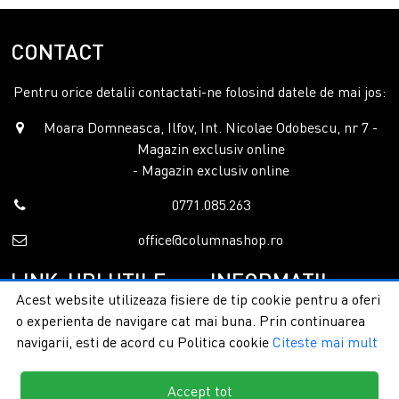
CONTACT
Pentru orice detalii contactati-ne folosind datele de mai jos:
Moara Domneasca, Ilfov, Int. Nicolae Odobescu, nr 7 -
Magazin exclusiv online
- Magazin exclusiv online
0771.085.263
office@columnashop.ro
LINK-URI UTILE
INFORMATII
Acest website utilizeaza fisiere de tip cookie pentru a oferi
o experienta de navigare cat mai buna. Prin continuarea
Acasa
Garantie si service
navigarii, esti de acord cu Politica cookie
Citeste mai mult
Despre noi
Detalii livrare
Categorii
Confidentialitate
Contact
Termeni si conditii
Accept tot