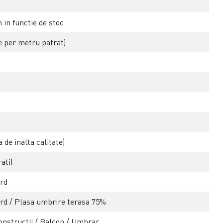
in functie de stoc
 per metru patrat)
 de inalta calitate)
ati)
ard
rd / Plasa umbrire terasa 75%
onstructii / Balcon / Umbrar