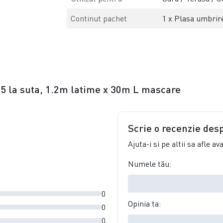
Continut pachet
1 x Plasa umbrire
75 la suta, 1.2m latime x 30m L mascare
Scrie o recenzie des
Ajuta-i si pe altii sa afle a
Numele tău:
0
Opinia ta:
0
0