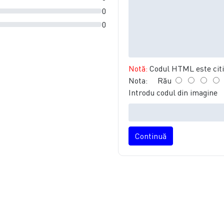
0
0
Notă:
Codul HTML este citit
Nota:
Rău
Introdu codul din imagine
Continuă