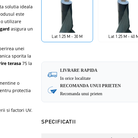
a solutia ideala
Produsul este
o utilizare
 gard
asigura un
Lat 1.25 M - 30 M
Lat 1.25 M - 40 
perirea unei
anica sporita la
ire terasa
75 la
LIVRARE RAPIDA
In orice localitate
 mentine o
RECOMANDA UNUI PRIETEN
pentru protectia
Recomanda unui prieten
rii si factori UV.
SPECIFICATII