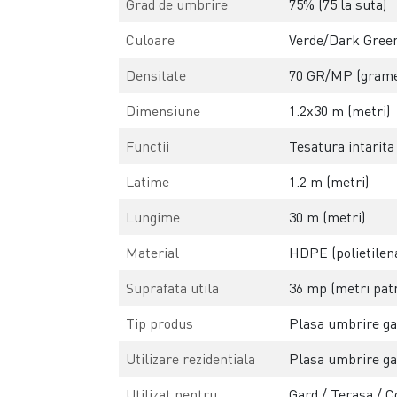
Grad de umbrire
75% (75 la suta)
Culoare
Verde/Dark Green 
Densitate
70 GR/MP (grame
Dimensiune
1.2x30 m (metri)
Functii
Tesatura intarita
Latime
1.2 m (metri)
Lungime
30 m (metri)
Material
HDPE (polietilena
Suprafata utila
36 mp (metri patr
Tip produs
Plasa umbrire g
Utilizare rezidentiala
Plasa umbrire ga
Utilizat pentru
Gard / Terasa / C