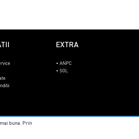
TII
EXTRA
ervice
ANPC
SOL
ate
ditii
t mai buna. Prin