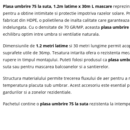
Plasa umbrire 75 la suta, 1.2m latime x 30m L mascare
reprezint
pentru a obtine intimitate si protectie impotriva razelor solare. 
fabricat din HDPE, o polietilena de inalta calitate care garanteaza 
indelungata. Cu o densitate de 70 GR/MP, aceasta
plasa umbrire
echilibru optim intre umbra si ventilatie naturala.
Dimensiunile de
1.2 metri latime
si 30 metri lungime permit aco
suprafete utile de 36mp. Tesatura intarita ofera o rezistenta mec
rupere in timpul montajului. Puteti folosi produsul ca
plasa umbr
suta sau pentru mascarea balcoanelor si a santierelor.
Structura materialului permite trecerea fluxului de aer pentru a
temperatura placuta sub umbrar.
Acest accesoriu este esential 
gardurilor si a zonelor rezidentiale.
Pachetul contine o
plasa umbrire 75 la suta
rezistenta la intempe