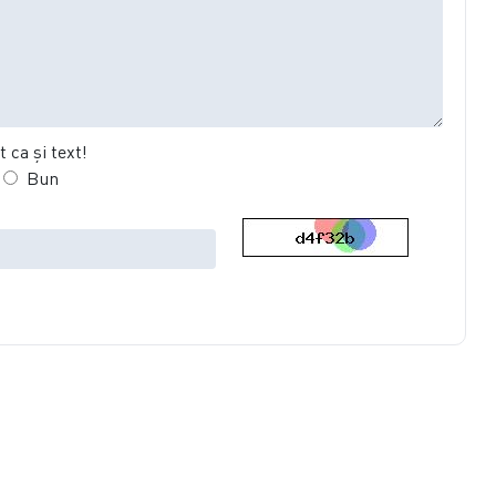
 ca şi text!
Bun