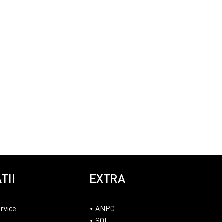
TII
EXTRA
ervice
ANPC
SOL