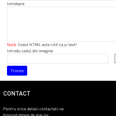
Intrebare:
Notă:
Codul HTML este citit ca şi text!
Introdu codul din imagine
Trimite
CONTACT
Pentru orice detalii contactati-ne
folosind datele de mai jos: