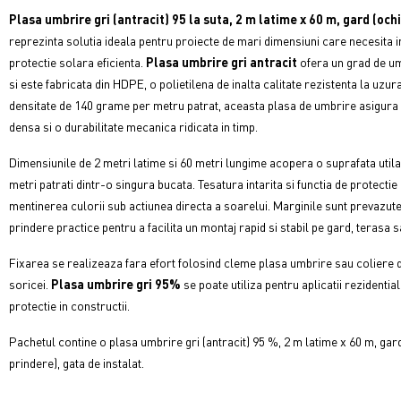
Plasa umbrire gri (antracit) 95 la suta, 2 m latime x 60 m, gard (och
reprezinta solutia ideala pentru proiecte de mari dimensiuni care necesita in
protectie solara eficienta.
Plasa umbrire gri antracit
ofera un grad de um
si este fabricata din HDPE, o polietilena de inalta calitate rezistenta la uzur
densitate de 140 grame per metru patrat, aceasta plasa de umbrire asigura 
densa si o durabilitate mecanica ridicata in timp.
Dimensiunile de 2 metri latime si 60 metri lungime acopera o suprafata utila
metri patrati dintr-o singura bucata. Tesatura intarita si functia de protect
mentinerea culorii sub actiunea directa a soarelui. Marginile sunt prevazute
prindere practice pentru a facilita un montaj rapid si stabil pe gard, terasa 
Fixarea se realizeaza fara efort folosind cleme plasa umbrire sau coliere di
soricei.
Plasa umbrire gri 95%
se poate utiliza pentru aplicatii rezidenti
protectie in constructii.
Pachetul contine o plasa umbrire gri (antracit) 95 %, 2 m latime x 60 m, gar
prindere), gata de instalat.