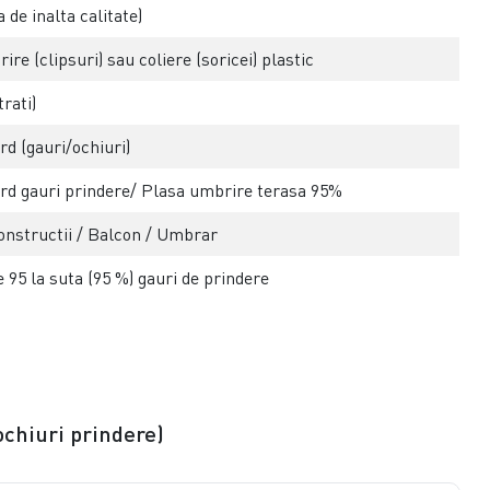
 de inalta calitate)
re (clipsuri) sau coliere (soricei) plastic
rati)
d (gauri/ochiuri)
rd gauri prindere/ Plasa umbrire terasa 95%
onstructii / Balcon / Umbrar
 95 la suta (95 %) gauri de prindere
ochiuri prindere)