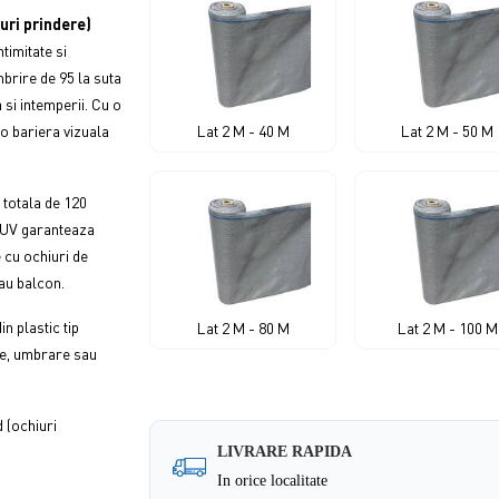
iuri prindere)
timitate si
brire de 95 la suta
a si intemperii. Cu o
o bariera vizuala
Lat 2 M - 40 M
Lat 2 M - 50 M
 totala de 120
ie UV garanteaza
 cu ochiuri de
sau balcon.
n plastic tip
Lat 2 M - 80 M
Lat 2 M - 100 M
ale, umbrare sau
d (ochiuri
LIVRARE RAPIDA
In orice localitate