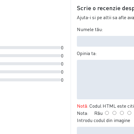
Scrie o recenzie des
Ajuta-i si pe altii sa afle a
Numele tău:
0
Opinia ta:
0
0
0
0
Notă:
Codul HTML este citit
Nota:
Rău
Introdu codul din imagine