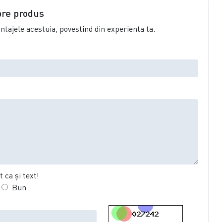
pre produs
vantajele acestuia, povestind din experienta ta.
 ca şi text!
Bun