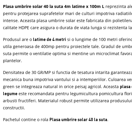
Plasa umbrire solar 40 la suta 4m latime x 100m L
reprezinta al
pentru protejarea suprafetelor mari de culturi impotriva radiatiil
intense. Aceasta plasa umbrire solar este fabricata din polietilen
calitate HDPE care asigura o durata de viata lunga si rezistenta la 
Produsul are o
si o lungime de 100 metri oferin
latime de 4 metri
utila generoasa de 400mp pentru proiectele tale. Gradul de umbr
suta permite o ventilatie optima si mentine un microclimat favora
plantelor.
Densitatea de 30 GR/MP si functia de tesatura intarita garanteaza
mecanica buna impotriva vantului si a intemperiilor. Culoarea v
green se integreaza natural in orice peisaj agricol. Aceasta
plasa
este recomandata pentru legumicultura pomicultura flori
legume
arbusti fructiferi. Materialul robust permite utilizarea produsului
constructii.
Pachetul contine o rola
.
Plasa umbrire solar 40 la suta