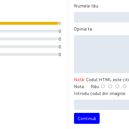
Numele tău:
1
Opinia ta:
0
0
0
0
Notă:
Codul HTML este citit
Nota:
Rău
Introdu codul din imagine
Continuă