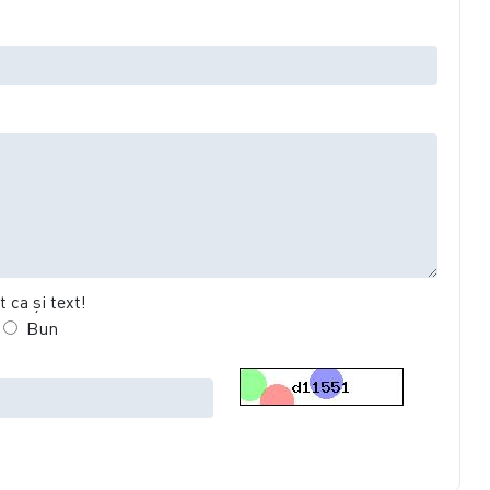
 ca şi text!
Bun