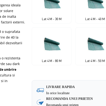
egerea ideala
or solare
a de inalta
Lat 4 M - 30 M
Lat 4 M - 40 M
factorii externi.
d o suprafata
ire de 40 la
bil dezvoltarii
 o rezistenta
Lat 4 M - 80 M
Lat 4 M - 50 M
erde sau dark
 de umbrire
cultura si
 si in
LIVRARE RAPIDA
In orice localitate
RECOMANDA UNUI PRIETEN
Recomanda unui prieten