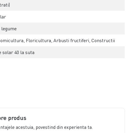
rati)
lar
e legume
micultura, Floricultura, Arbusti fructiferi, Constructii
 solar 40 la suta
pre produs
vantajele acestuia, povestind din experienta ta.