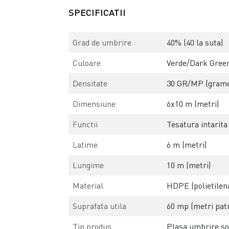
SPECIFICATII
Grad de umbrire
40% (40 la suta)
Culoare
Verde/Dark Green 
Densitate
30 GR/MP (grame
Dimensiune
6x10 m (metri)
Functii
Tesatura intarita
Latime
6 m (metri)
Lungime
10 m (metri)
Material
HDPE (polietilena
Suprafata utila
60 mp (metri patr
Tip produs
Plasa umbrire so