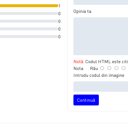
1
Opinia ta:
0
0
0
0
Notă:
Codul HTML este citit
Nota:
Rău
Introdu codul din imagine
Continuă