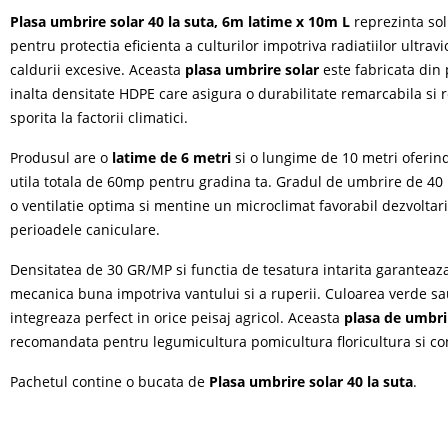
Plasa umbrire solar 40 la suta, 6m latime x 10m L
reprezinta sol
pentru protectia eficienta a culturilor impotriva radiatiilor ultravi
caldurii excesive. Aceasta
plasa umbrire solar
este fabricata din 
inalta densitate HDPE care asigura o durabilitate remarcabila si 
sporita la factorii climatici.
Produsul are o
latime de 6 metri
si o lungime de 10 metri oferin
utila totala de 60mp pentru gradina ta. Gradul de umbrire de 40 
o ventilatie optima si mentine un microclimat favorabil dezvoltari
perioadele caniculare.
Densitatea de 30 GR/MP si functia de tesatura intarita garanteaza
mecanica buna impotriva vantului si a ruperii. Culoarea verde s
integreaza perfect in orice peisaj agricol. Aceasta
plasa de umbr
recomandata pentru legumicultura pomicultura floricultura si con
Pachetul contine o bucata de
Plasa umbrire solar 40 la suta
.