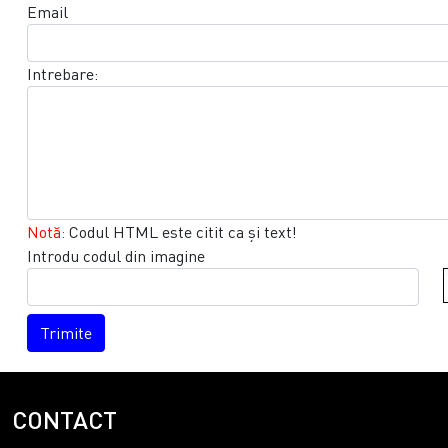
Email
Intrebare:
Notă:
Codul HTML este citit ca şi text!
Introdu codul din imagine
Trimite
CONTACT