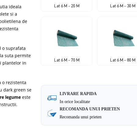
Lat 6 M - 20 M
Lat 6 M - 30 M
utia ideala
olete si a
polietilena de
rezistenta
d o suprafata
la suta permite
Lat 6 M - 70 M
Lat 6 M - 80 M
i plantelor in
 o rezistenta
au dark green se
LIVRARE RAPIDA
ire legume
este
In orice localitate
structii.
RECOMANDA UNUI PRIETEN
Recomanda unui prieten