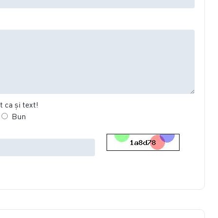
 ca şi text!
Bun