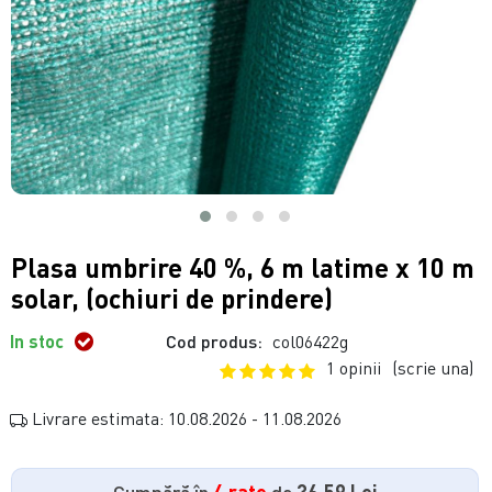
Plasa umbrire 40 %, 6 m latime x 10 m
solar, (ochiuri de prindere)
In stoc
Cod produs:
col06422g
1 opinii
(scrie una)
Livrare estimata: 10.08.2026 - 11.08.2026
Cumpără în
4 rate
de
36.59 Lei