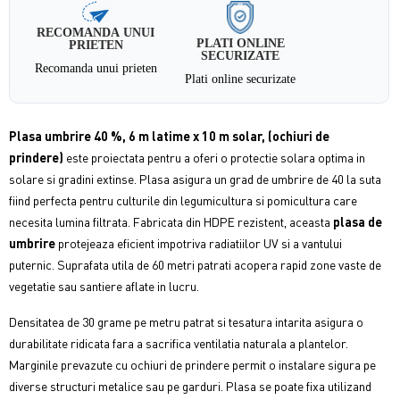
RECOMANDA UNUI
PLATI ONLINE
PRIETEN
SECURIZATE
Recomanda unui prieten
Plati online securizate
Plasa umbrire 40 %, 6 m latime x 10 m solar, (ochiuri de
prindere)
este proiectata pentru a oferi o protectie solara optima in
solare si gradini extinse. Plasa asigura un grad de umbrire de 40 la suta
fiind perfecta pentru culturile din legumicultura si pomicultura care
necesita lumina filtrata. Fabricata din HDPE rezistent, aceasta
plasa de
umbrire
protejeaza eficient impotriva radiatiilor UV si a vantului
puternic. Suprafata utila de 60 metri patrati acopera rapid zone vaste de
vegetatie sau santiere aflate in lucru.
Densitatea de 30 grame pe metru patrat si tesatura intarita asigura o
durabilitate ridicata fara a sacrifica ventilatia naturala a plantelor.
Marginile prevazute cu ochiuri de prindere permit o instalare sigura pe
diverse structuri metalice sau pe garduri. Plasa se poate fixa utilizand