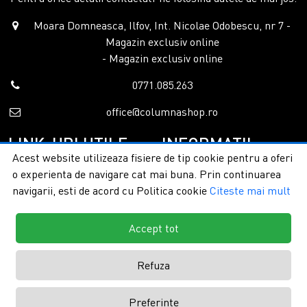
Moara Domneasca, Ilfov, Int. Nicolae Odobescu, nr 7 -
Magazin exclusiv online
- Magazin exclusiv online
0771.085.263
office@columnashop.ro
LINK-URI UTILE
INFORMATII
Acest website utilizeaza fisiere de tip cookie pentru a oferi
o experienta de navigare cat mai buna. Prin continuarea
Acasa
Garantie si service
navigarii, esti de acord cu Politica cookie
Citeste mai mult
Despre noi
Detalii livrare
Categorii
Confidentialitate
Contact
Termeni si conditii
Accept tot
Formular retur
Refuza
Copyright © 2026 - ColumnaShop |
Toate drepturile rezervate.
Creare
Preferinte