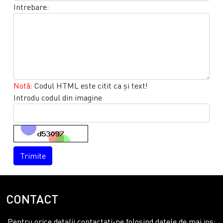
Intrebare:
Notă:
Codul HTML este citit ca şi text!
Introdu codul din imagine
Trimite
CONTACT
Pentru orice detalii contactati-ne folosind datele de mai jos: