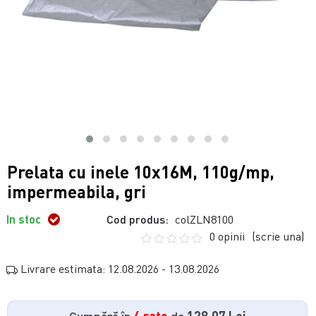
Prelata cu inele 10x16M, 110g/mp,
impermeabila, gri
In stoc
Cod produs:
colZLN8100
0 opinii
(scrie una)
Livrare estimata: 12.08.2026 - 13.08.2026
Cumpără în
4 rate
de
128.07 Lei