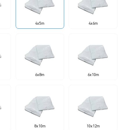
4x5m
4x6m
6x8m
6x10m
8x10m
10x12m