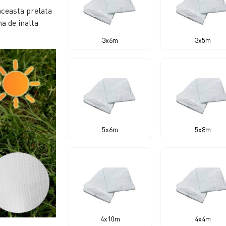
aceasta prelata
na de inalta
3x6m
3x5m
5x6m
5x8m
4x10m
4x4m