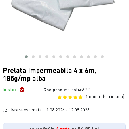
Prelata impermeabila 4 x 6m,
185g/mp alba
In stoc
Cod produs:
col4x6BD
1 opinii
(scrie una)
Livrare estimata: 11.08.2026 - 12.08.2026
Cumpără în
4 rate
de
56.80 Lei