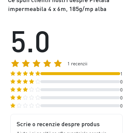
impermeabila 4 x 6m, 185g/mp alba
5.0
1 recenzii
1
0
0
0
0
Scrie o recenzie despre produs