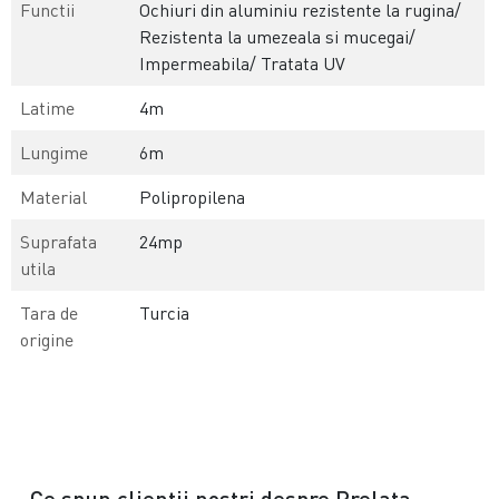
Functii
Ochiuri din aluminiu rezistente la rugina/
Rezistenta la umezeala si mucegai/
Impermeabila/ Tratata UV
Latime
4m
Lungime
6m
Material
Polipropilena
Suprafata
24mp
utila
Tara de
Turcia
origine
Ce spun clientii nostri despre Prelata