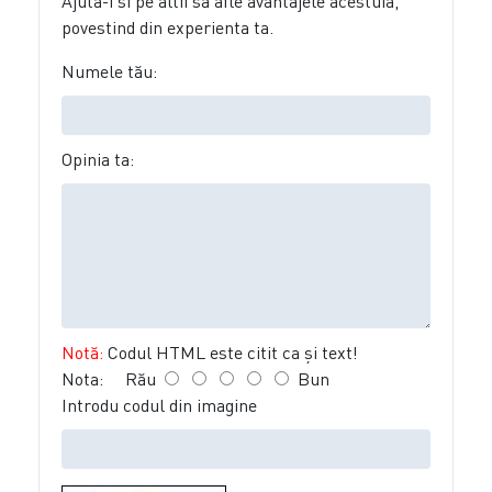
Ajuta-i si pe altii sa afle avantajele acestuia,
povestind din experienta ta.
Numele tău:
Opinia ta:
Notă:
Codul HTML este citit ca şi text!
Nota:
Rău
Bun
Introdu codul din imagine