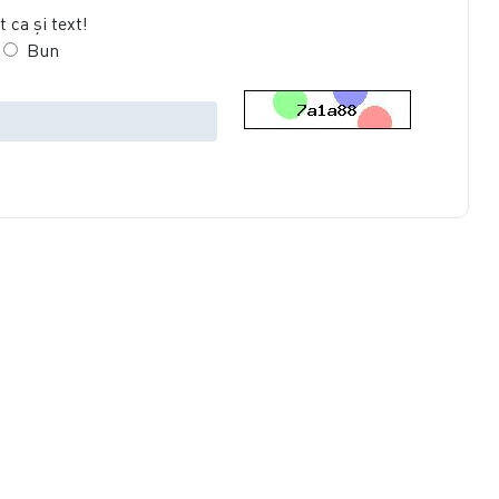
 ca şi text!
Bun