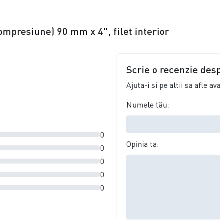
ompresiune) 90 mm x 4", filet interior
Scrie o recenzie des
Ajuta-i si pe altii sa afle a
Numele tău:
0
Opinia ta:
0
0
0
0