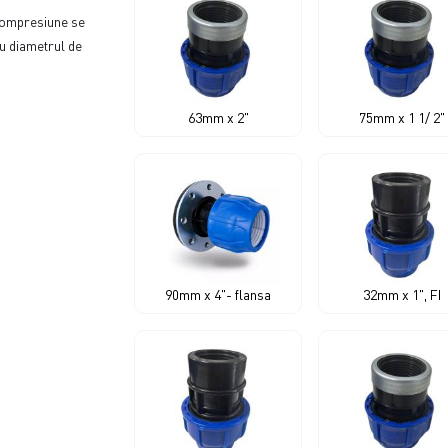
compresiune se
cu diametrul de
63mm x 2"
75mm x 1 1/ 2"
90mm x 4"- flansa
32mm x 1", FI