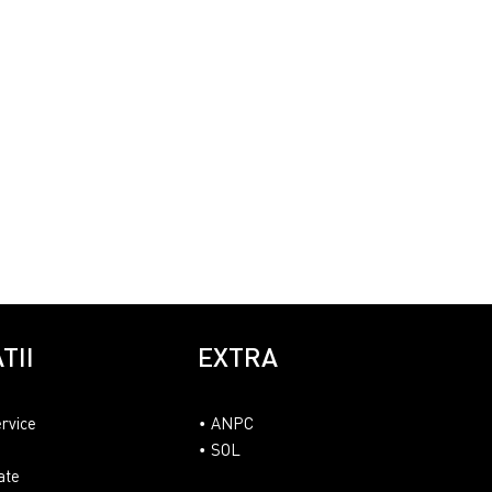
TII
EXTRA
ervice
ANPC
SOL
ate