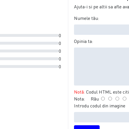
Ajuta-i si pe altii sa afle a
Numele tău:
0
Opinia ta:
0
0
0
0
Notă:
Codul HTML este citit
Nota:
Rău
Introdu codul din imagine