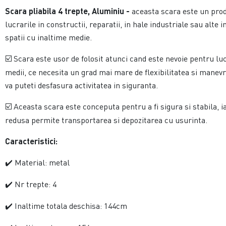
Scara pliabila 4 trepte, Aluminiu -
aceasta scara este un produ
lucrarile in constructii, reparatii, in hale industriale sau alte 
spatii cu inaltime medie.
Scara este usor de folosit atunci cand este nevoie pentru luc
☑️
medii, ce necesita un grad mai mare de flexibilitatea si manevra
va puteti desfasura activitatea in siguranta.
Aceasta scara este conceputa pentru a fi sigura si stabila, i
☑️
redusa permite transportarea si depozitarea cu usurinta.
Caracteristici:
Material: metal
✔️
Nr trepte: 4
✔️
Inaltime totala deschisa: 144cm
✔️