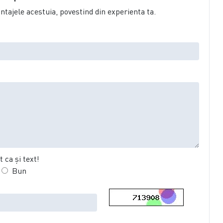
vantajele acestuia, povestind din experienta ta.
 ca şi text!
Bun