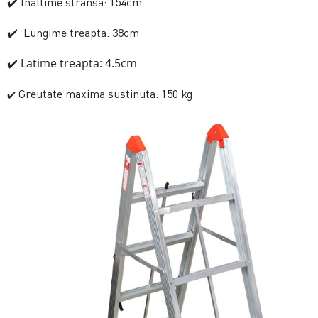
Inaltime stransa: 154cm
✔️
Lungime treapta: 38cm
✔️
Latime treapta: 4.5cm
✔️
Greutate maxima sustinuta: 150 kg
✔️