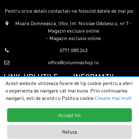
Pentru orice detalii contactati-ne folosind datele de mai jos:
Moara Domneasca, Ilfov, Int. Nicolae Odobescu, nr 7 -
Magazin exclusiv online
- Magazin exclusiv online
0771.085.263
office@columnashop.ro
LINK-URI UTILE
INFORMATII
Acest website utilizeaza fisiere de tip cookie pentru a oferi
o experienta de navigare cat mai buna. Prin continuarea
Acasa
Garantie si service
navigarii, esti de acord cu Politica cookie
Citeste mai mult
Despre noi
Detalii livrare
Categorii
Confidentialitate
Contact
Termeni si conditii
Accept tot
Formular retur
Refuza
Copyright © 2026 - ColumnaShop |