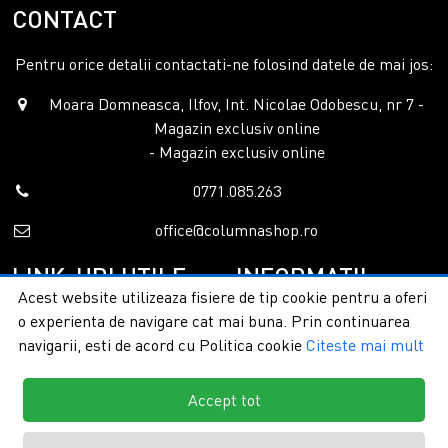
CONTACT
Pentru orice detalii contactati-ne folosind datele de mai jos:
Moara Domneasca, Ilfov, Int. Nicolae Odobescu, nr 7 -
Magazin exclusiv online
- Magazin exclusiv online
0771.085.263
office@columnashop.ro
LINK-URI UTILE
INFORMATII
Acest website utilizeaza fisiere de tip cookie pentru a oferi
o experienta de navigare cat mai buna. Prin continuarea
Acasa
Garantie si service
navigarii, esti de acord cu Politica cookie
Citeste mai mult
Despre noi
Detalii livrare
Categorii
Confidentialitate
Contact
Termeni si conditii
Accept tot
Formular retur