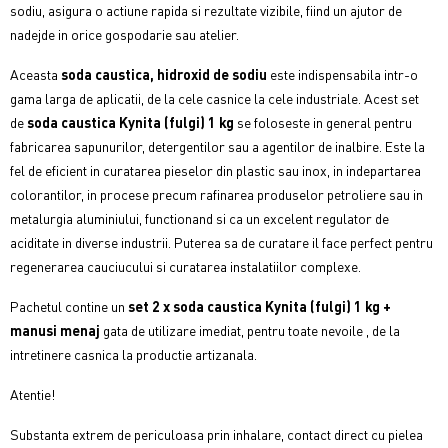
sodiu, asigura o actiune rapida si rezultate vizibile, fiind un ajutor de
nadejde in orice gospodarie sau atelier.
Aceasta
soda caustica, hidroxid de sodiu
este indispensabila intr-o
gama larga de aplicatii, de la cele casnice la cele industriale. Acest set
de
soda caustica Kynita (fulgi) 1 kg
se foloseste in general pentru
fabricarea sapunurilor, detergentilor sau a agentilor de inalbire. Este la
fel de eficient in curatarea pieselor din plastic sau inox, in indepartarea
colorantilor, in procese precum rafinarea produselor petroliere sau in
metalurgia aluminiului, functionand si ca un excelent regulator de
aciditate in diverse industrii. Puterea sa de curatare il face perfect pentru
regenerarea cauciucului si curatarea instalatiilor complexe.
Pachetul contine un
set 2 x soda caustica Kynita (fulgi) 1 kg
+
manusi menaj
gata de utilizare imediat,
pentru toate nevoile , de la
intretinere casnica la productie artizanala.
Atentie!
Substanta extrem de periculoasa prin inhalare, contact direct cu pielea