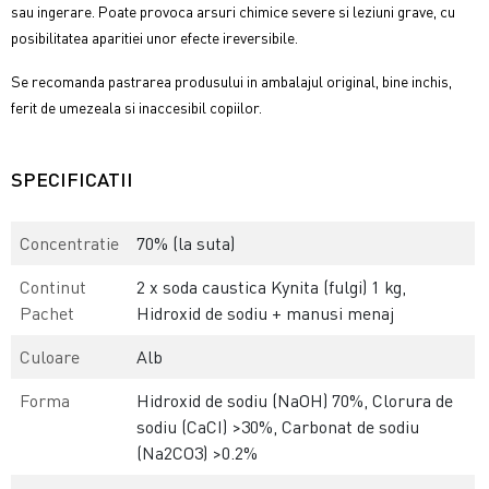
sau ingerare. Poate provoca arsuri chimice severe si leziuni grave, cu
posibilitatea aparitiei unor efecte ireversibile.
Se recomanda pastrarea produsului in ambalajul original, bine inchis,
ferit de umezeala si inaccesibil copiilor.
SPECIFICATII
Concentratie
70% (la suta)
Continut
2 x soda caustica Kynita (fulgi) 1 kg,
Pachet
Hidroxid de sodiu + manusi menaj
Culoare
Alb
Forma
Hidroxid de sodiu (NaOH) 70%, Clorura de
sodiu (CaCI) >30%, Carbonat de sodiu
(Na2CO3) >0.2%