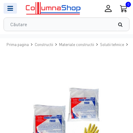
0
Prima pagina
Constructii
Materiale constructii
Solutii tehnice
D