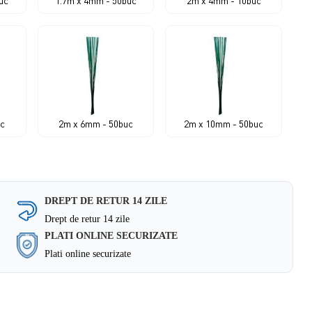
uc
1.7m x 4mm - 50buc
2m x 4mm - 10buc
uc
2m x 6mm - 50buc
2m x 10mm - 50buc
DREPT DE RETUR 14 ZILE
Drept de retur 14 zile
PLATI ONLINE SECURIZATE
Plati online securizate