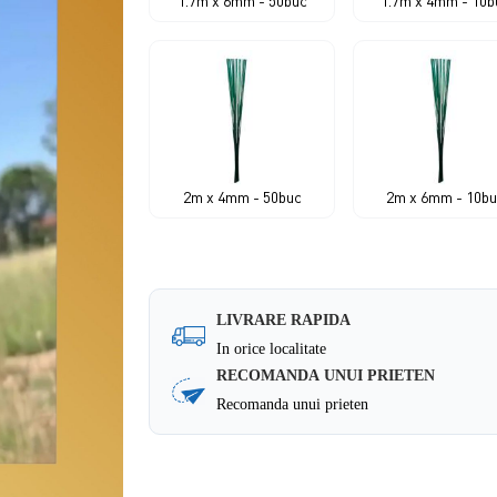
1.7m x 6mm - 50buc
1.7m x 4mm - 10b
2m x 4mm - 50buc
2m x 6mm - 10b
LIVRARE RAPIDA
In orice localitate
RECOMANDA UNUI PRIETEN
Recomanda unui prieten