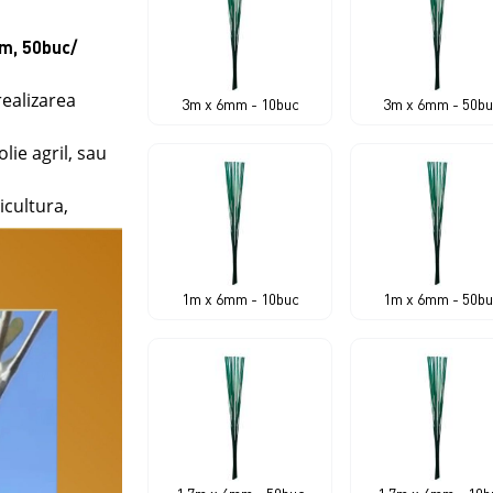
mm, 50buc/
realizarea
3m x 6mm - 10buc
3m x 6mm - 50b
lie agril, sau
icultura,
1m x 6mm - 10buc
1m x 6mm - 50b