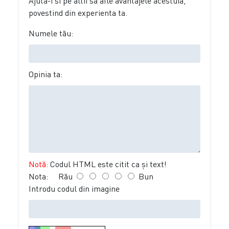
Ajuta-i si pe altii sa afle avantajele acestuia,
povestind din experienta ta.
Numele tău:
Opinia ta:
Notă:
Codul HTML este citit ca şi text!
Nota:
Rău
Bun
Introdu codul din imagine