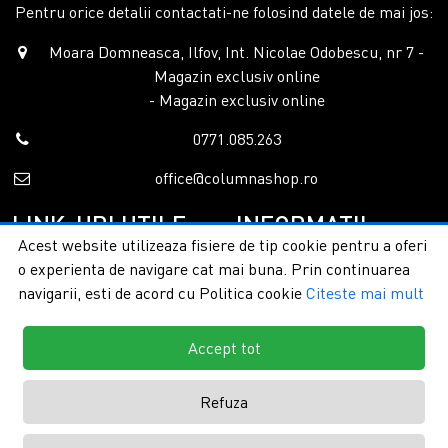
Pentru orice detalii contactati-ne folosind datele de mai jos:
Moara Domneasca, Ilfov, Int. Nicolae Odobescu, nr 7 -
Magazin exclusiv online
- Magazin exclusiv online
0771.085.263
office@columnashop.ro
LINK-URI UTILE
INFORMATII
Acest website utilizeaza fisiere de tip cookie pentru a oferi
o experienta de navigare cat mai buna. Prin continuarea
Acasa
Garantie si service
navigarii, esti de acord cu Politica cookie
Citeste mai mult
Despre noi
Detalii livrare
Categorii
Confidentialitate
Contact
Termeni si conditii
Accept tot
Formular retur
Refuza
Copyright © 2026 - ColumnaShop |
Toate drepturile rezervate.
Creare