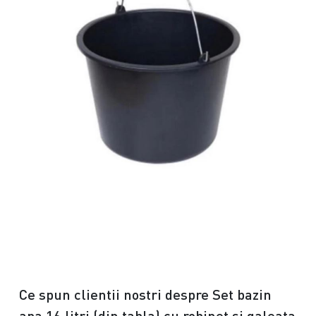
Ce spun clientii nostri despre Set bazin
apa 16 litri (din tabla) cu robinet si galeata