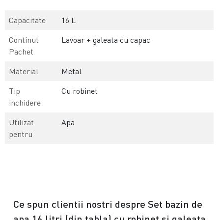
Capacitate
16 L
Continut
Lavoar + galeata cu capac
Pachet
Material
Metal
Tip
Cu robinet
inchidere
Utilizat
Apa
pentru
Ce spun clientii nostri despre Set bazin de
apa 16 litri (din tabla) cu robinet si galeata