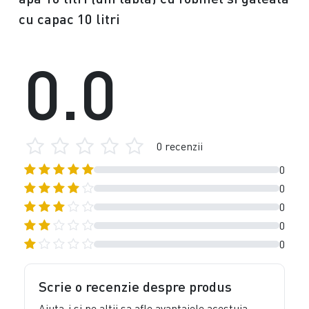
cu capac 10 litri
0.0
0 recenzii
0
0
0
0
0
Scrie o recenzie despre produs
Ajuta-i si pe altii sa afle avantajele acestuia,