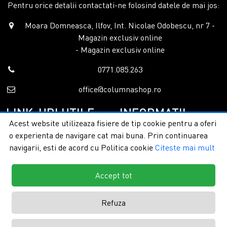
Pentru orice detalii contactati-ne folosind datele de mai jos:
Moara Domneasca, Ilfov, Int. Nicolae Odobescu, nr 7 -
Magazin exclusiv online
- Magazin exclusiv online
0771.085.263
office@columnashop.ro
LINK-URI UTILE
INFORMATII
Acest website utilizeaza fisiere de tip cookie pentru a oferi
o experienta de navigare cat mai buna. Prin continuarea
Acasa
Garantie si service
navigarii, esti de acord cu Politica cookie
Citeste mai mult
Despre noi
Detalii livrare
Categorii
Confidentialitate
Contact
Termeni si conditii
Accept tot
Formular retur
Refuza
Copyright © 2026 - ColumnaShop |
Toate drepturile rezervate.
Creare