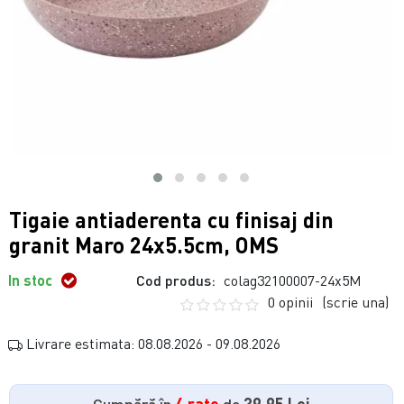
Tigaie antiaderenta cu finisaj din
granit Maro 24x5.5cm, OMS
In stoc
Cod produs:
colag32100007-24x5M
0 opinii
(scrie una)
Livrare estimata: 08.08.2026 - 09.08.2026
Cumpără în
4 rate
de
39.95 Lei