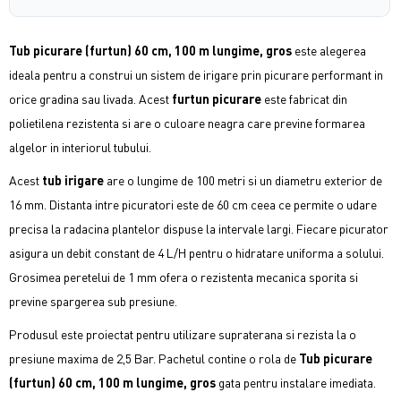
Tub picurare (furtun) 60 cm, 100 m lungime, gros
este alegerea
ideala pentru a construi un sistem de irigare prin picurare performant in
orice gradina sau livada. Acest
furtun picurare
este fabricat din
polietilena rezistenta si are o culoare neagra care previne formarea
algelor in interiorul tubului.
Acest
tub irigare
are o lungime de 100 metri si un diametru exterior de
16 mm. Distanta intre picuratori este de 60 cm ceea ce permite o udare
precisa la radacina plantelor dispuse la intervale largi. Fiecare picurator
asigura un debit constant de 4 L/H pentru o hidratare uniforma a solului.
Grosimea peretelui de 1 mm ofera o rezistenta mecanica sporita si
previne spargerea sub presiune.
Produsul este proiectat pentru utilizare supraterana si rezista la o
presiune maxima de 2,5 Bar. Pachetul contine o rola de
Tub picurare
(furtun) 60 cm, 100 m lungime, gros
gata pentru instalare imediata.