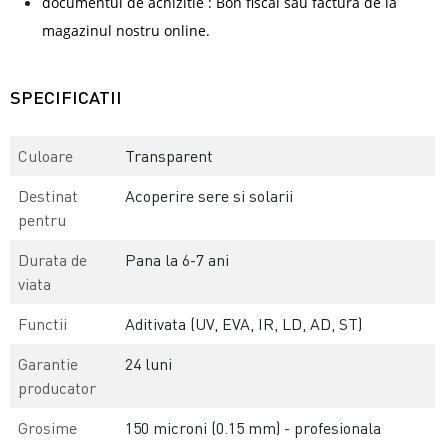
documentul de achizitie : Bon fiscal sau factura de la
magazinul nostru online.
SPECIFICATII
Culoare
Transparent
Destinat
Acoperire sere si solarii
pentru
Durata de
Pana la 6-7 ani
viata
Functii
Aditivata (UV, EVA, IR, LD, AD, ST)
Garantie
24 luni
producator
Grosime
150 microni (0.15 mm) - profesionala