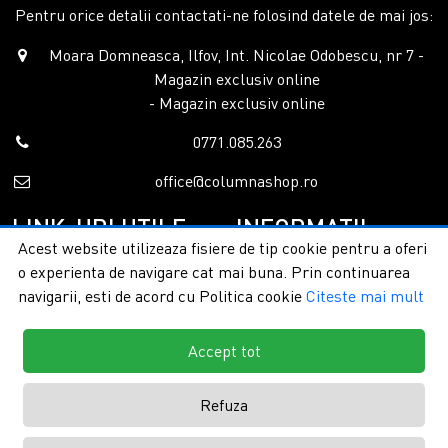
Pentru orice detalii contactati-ne folosind datele de mai jos:
Moara Domneasca, Ilfov, Int. Nicolae Odobescu, nr 7 -
Magazin exclusiv online
- Magazin exclusiv online
0771.085.263
office@columnashop.ro
LINK-URI UTILE
INFORMATII
Acest website utilizeaza fisiere de tip cookie pentru a oferi
o experienta de navigare cat mai buna. Prin continuarea
Acasa
Garantie si service
navigarii, esti de acord cu Politica cookie
Citeste mai mult
Despre noi
Detalii livrare
Categorii
Confidentialitate
Contact
Termeni si conditii
Accept tot
Formular retur
Refuza
Copyright © 2026 - ColumnaShop |
Toate drepturile rezervate.
Creare