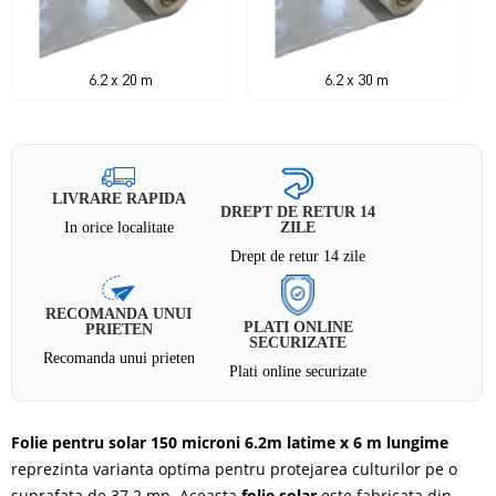
6.2 x 20 m
6.2 x 30 m
LIVRARE RAPIDA
DREPT DE RETUR 14
In orice localitate
ZILE
Drept de retur 14 zile
RECOMANDA UNUI
PLATI ONLINE
PRIETEN
SECURIZATE
Recomanda unui prieten
Plati online securizate
Folie pentru solar 150 microni 6.2m latime x 6 m lungime
reprezinta varianta optima pentru protejarea culturilor pe o
suprafata de 37.2 mp. Aceasta
folie solar
este fabricata din