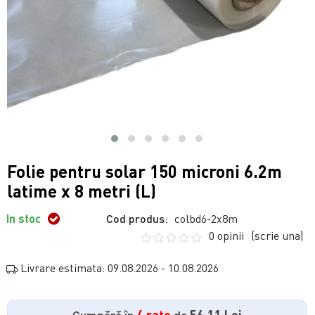
Folie pentru solar 150 microni 6.2m
latime x 8 metri (L)
In stoc
Cod produs:
colbd6-2x8m
0 opinii
(scrie una)
Livrare estimata: 09.08.2026 - 10.08.2026
Cumpără în
4 rate
de
56.11 Lei