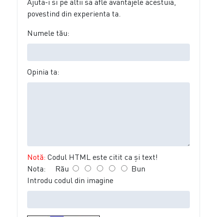
Ajuta-i si pe altii sa afle avantajele acestuia,
povestind din experienta ta.
Numele tău:
Opinia ta:
Notă:
Codul HTML este citit ca şi text!
Nota:
Rău
Bun
Introdu codul din imagine