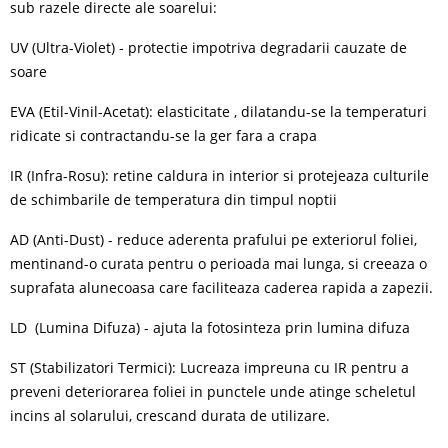
sub razele directe ale soarelui:
UV (Ultra-Violet) -
protectie impotriva degradarii cauzate de
soare
EVA (Etil-Vinil-Acetat):
elasticitate , dilatandu-se la temperaturi
ridicate si contractandu-se la ger fara a crapa
IR (Infra-Rosu):
retine caldura in interior si protejeaza culturile
de schimbarile de temperatura din timpul noptii
AD (Anti-Dust) -
reduce aderenta prafului pe exteriorul foliei,
mentinand-o curata pentru o perioada mai lunga, si creeaza o
suprafata alunecoasa care faciliteaza caderea rapida a zapezii.
LD
(Lumina Difuza) -
ajuta la fotosinteza prin lumina difuza
ST (Stabilizatori Termici):
Lucreaza impreuna cu IR pentru a
preveni
deteriorarea foliei in punctele unde atinge scheletul
incins al solarului, crescand durata de utilizare.