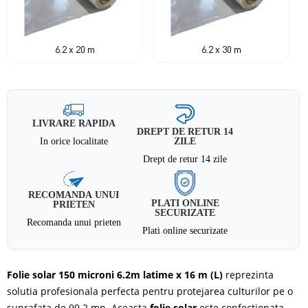
6.2 x 20 m
6.2 x 30 m
LIVRARE RAPIDA
DREPT DE RETUR 14
In orice localitate
ZILE
Drept de retur 14 zile
RECOMANDA UNUI
PLATI ONLINE
PRIETEN
SECURIZATE
Recomanda unui prieten
Plati online securizate
Folie solar 150 microni 6.2m latime x 16 m (L)
reprezinta
solutia profesionala perfecta pentru protejarea culturilor pe o
suprafata de 99.2 mp. Aceasta
folie solar
este confectionata