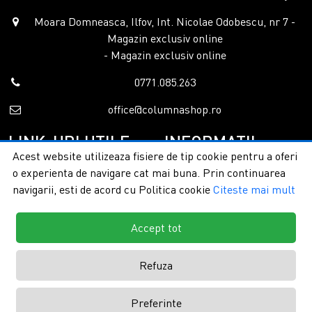
Moara Domneasca, Ilfov, Int. Nicolae Odobescu, nr 7 -
Magazin exclusiv online
- Magazin exclusiv online
0771.085.263
office@columnashop.ro
LINK-URI UTILE
INFORMATII
Acest website utilizeaza fisiere de tip cookie pentru a oferi
o experienta de navigare cat mai buna. Prin continuarea
Acasa
Garantie si service
navigarii, esti de acord cu Politica cookie
Citeste mai mult
Despre noi
Detalii livrare
Categorii
Confidentialitate
Contact
Termeni si conditii
Accept tot
Formular retur
Refuza
Copyright © 2026 - ColumnaShop |
Toate drepturile rezervate.
Creare
Preferinte
magazine online by ITeXclusiv.ro