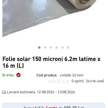
Folie solar 150 microni 6.2m latime x
16 m (L)
In stoc
Cod produs:
colbd6-2x16m
0 opinii
(scrie una)
Livrare estimata: 12.08.2026 - 13.08.2026
Cumpără în
4 rate
de
101.21 Lei