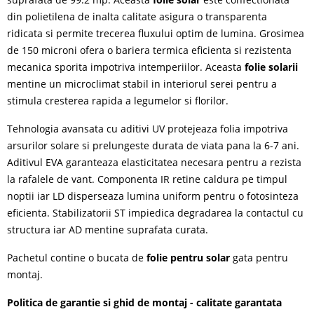
din polietilena de inalta calitate asigura o transparenta
ridicata si permite trecerea fluxului optim de lumina. Grosimea
de 150 microni ofera o bariera termica eficienta si rezistenta
mecanica sporita impotriva intemperiilor. Aceasta
folie solarii
mentine un microclimat stabil in interiorul serei pentru a
stimula cresterea rapida a legumelor si florilor.
Tehnologia avansata cu aditivi UV protejeaza folia impotriva
arsurilor solare si prelungeste durata de viata pana la 6-7 ani.
Aditivul EVA garanteaza elasticitatea necesara pentru a rezista
la rafalele de vant. Componenta IR retine caldura pe timpul
noptii iar LD disperseaza lumina uniform pentru o fotosinteza
eficienta. Stabilizatorii ST impiedica degradarea la contactul cu
structura iar AD mentine suprafata curata.
Pachetul contine o bucata de
folie pentru solar
gata pentru
montaj.
Politica de garantie si ghid de montaj - calitate garantata