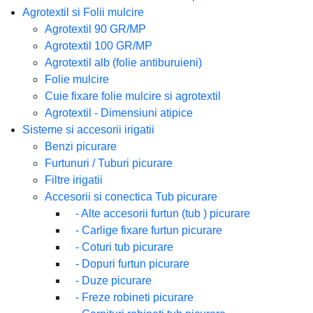
Casa
Accesor
Pompe,
Agrotextil si Folii mulcire
Suport 
Proiect
hidrofo
Accesor
Agrotextil 90 GR/MP
Constructii
Senzori
Accesor
Ghivece 
Agrotextil 100 GR/MP
Spoturi
Camping & Activitati Sportive
Agrotextil alb (folie antiburuieni)
Accesor
Jardini
Spoturi
Folie mulcire
motop
Pamant 
Bucatarie
Spoturi
Cuie fixare folie mulcire si agrotextil
Pompe 
Tavi al
Agrotextil - Dimensiuni atipice
Pompe 
Electrocasnice
Sisteme si accesorii irigatii
Pompe 
Benzi picurare
Electrice
Furtunuri / Tuburi picurare
Filtre irigatii
Accesorii si conectica Tub picurare
-
Alte accesorii furtun (tub ) picurare
-
Carlige fixare furtun picurare
-
Coturi tub picurare
-
Dopuri furtun picurare
-
Duze picurare
-
Freze robineti picurare