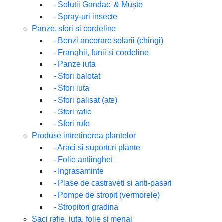
-
Solutii Gandaci & Muște
-
Spray-uri insecte
Panze, sfori si cordeline
-
Benzi ancorare solarii (chingi)
-
Franghii, funii si cordeline
-
Panze iuta
-
Sfori balotat
-
Sfori iuta
-
Sfori palisat (ate)
-
Sfori rafie
-
Sfori rufe
Produse intretinerea plantelor
-
Araci si suporturi plante
-
Folie antiinghet
-
Ingrasaminte
-
Plase de castraveti si anti-pasari
-
Pompe de stropit (vermorele)
-
Stropitori gradina
Saci rafie, iuta, folie si menaj