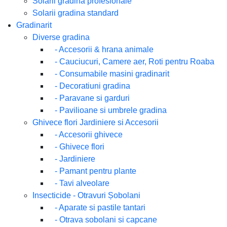
Solarii gradina profesionale
Solarii gradina standard
Gradinarit
Diverse gradina
-
Accesorii & hrana animale
-
Cauciucuri, Camere aer, Roti pentru Roaba
-
Consumabile masini gradinarit
-
Decoratiuni gradina
-
Paravane si garduri
-
Pavilioane si umbrele gradina
Ghivece flori Jardiniere si Accesorii
-
Accesorii ghivece
-
Ghivece flori
-
Jardiniere
-
Pamant pentru plante
-
Tavi alveolare
Insecticide - Otravuri Șobolani
-
Aparate si pastile tantari
-
Otrava sobolani si capcane