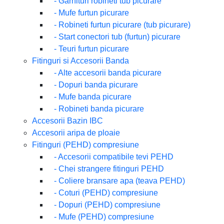
-
Garnituri robineti tub picurare
-
Mufe furtun picurare
-
Robineti furtun picurare (tub picurare)
-
Start conectori tub (furtun) picurare
-
Teuri furtun picurare
Fitinguri si Accesorii Banda
-
Alte accesorii banda picurare
-
Dopuri banda picurare
-
Mufe banda picurare
-
Robineti banda picurare
Accesorii Bazin IBC
Accesorii aripa de ploaie
Fitinguri (PEHD) compresiune
-
Accesorii compatibile tevi PEHD
-
Chei strangere fitinguri PEHD
-
Coliere bransare apa (teava PEHD)
-
Coturi (PEHD) compresiune
-
Dopuri (PEHD) compresiune
-
Mufe (PEHD) compresiune