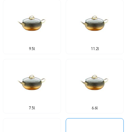
9.5l
11.2l
7.5l
6.6l