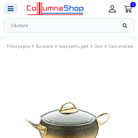
0
Prima pagina
Bucatarie
Vase pentru gatit
Oale
Oale emailate