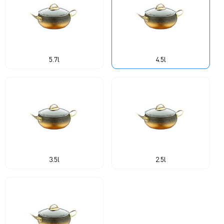
5.7l
4.5l
3.5l
2.5l