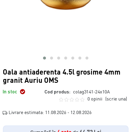
Oala antiaderenta 4.5l grosime 4mm
granit Auriu OMS
In stoc
Cod produs:
colag3141-24x10A
0 opinii
(scrie una)
Livrare estimata: 11.08.2026 - 12.08.2026
Cumpără în
4 rate
de
64.72 Lei