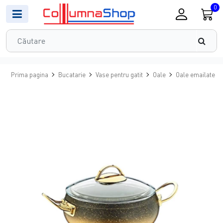
0
Prima pagina
Bucatarie
Vase pentru gatit
Oale
Oale emailate