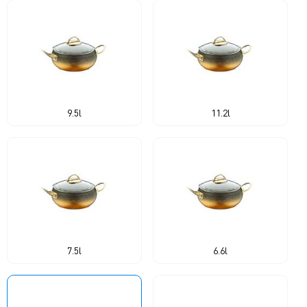
9.5l
11.2l
7.5l
6.6l