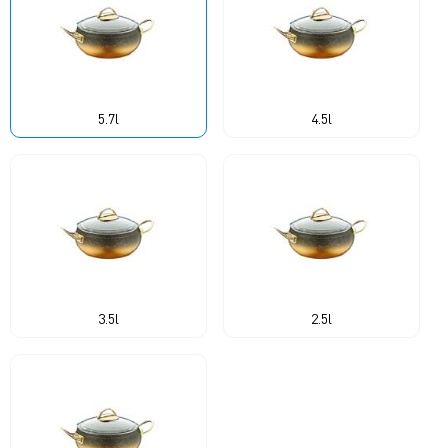
5.7l
4.5l
3.5l
2.5l