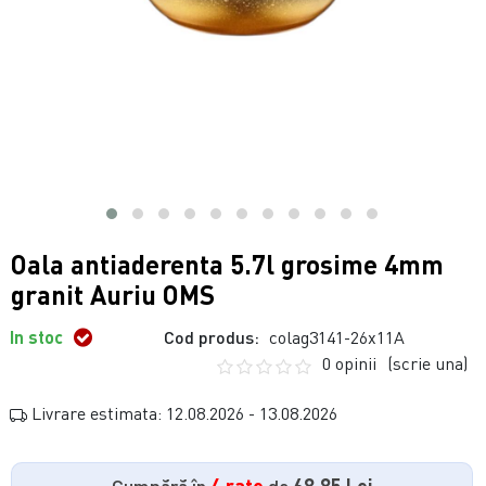
Oala antiaderenta 5.7l grosime 4mm
granit Auriu OMS
In stoc
Cod produs:
colag3141-26x11A
0 opinii
(scrie una)
Livrare estimata: 12.08.2026 - 13.08.2026
Cumpără în
4 rate
de
68.85 Lei