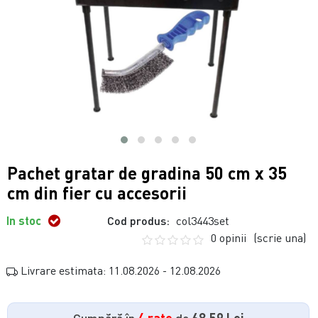
Pachet gratar de gradina 50 cm x 35
cm din fier cu accesorii
In stoc
Cod produs:
col3443set
0 opinii
(scrie una)
Livrare estimata: 11.08.2026 - 12.08.2026
Cumpără în
4 rate
de
68.59 Lei