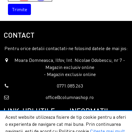
Trimite
CONTACT
Pentru orice detalii contactati-ne folosind datele de mai jos:
Moara Domneasca, Ilfov, Int. Nicolae Odobescu, nr 7 -
Magazin exclusiv online
- Magazin exclusiv online
0771.085.263
office@columnashop.ro
LINK-URI UTILE
INFORMATII
Acest website utilizeaza fisiere de tip cookie pentru a oferi
o experienta de navigare cat mai buna. Prin continuarea
Acasa
Garantie si service
navigarii, esti de acord cu Politica cookie
Citeste mai mult
Despre noi
Detalii livrare