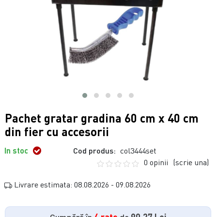
Pachet gratar gradina 60 cm x 40 cm
din fier cu accesorii
In stoc
Cod produs:
col3444set
0 opinii
(scrie una)
Livrare estimata: 08.08.2026 - 09.08.2026
Cumpără în
4 rate
de
90.27 Lei