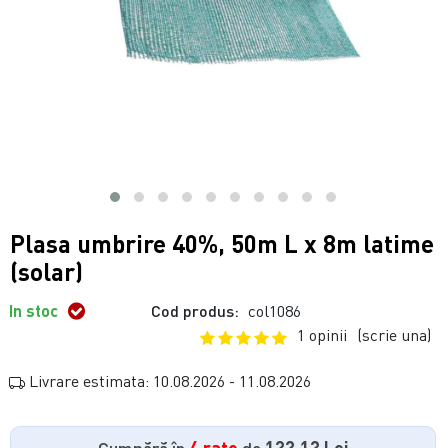
Plasa umbrire 40%, 50m L x 8m latime
(solar)
In stoc
Cod produs:
col1086
1 opinii
(scrie una)
Livrare estimata: 10.08.2026 - 11.08.2026
Cumpără în
4 rate
de
133.13 Lei