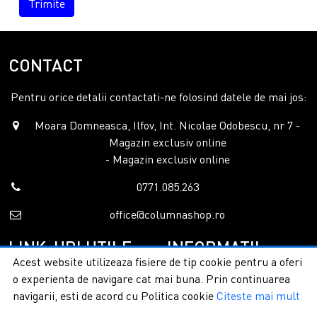
Trimite
CONTACT
Pentru orice detalii contactati-ne folosind datele de mai jos:
Moara Domneasca, Ilfov, Int. Nicolae Odobescu, nr 7 -
Magazin exclusiv online
- Magazin exclusiv online
0771.085.263
office@columnashop.ro
LINK-URI UTILE
INFORMATII
Acest website utilizeaza fisiere de tip cookie pentru a oferi
o experienta de navigare cat mai buna. Prin continuarea
Acasa
Garantie si service
navigarii, esti de acord cu Politica cookie
Citeste mai mult
Despre noi
Detalii livrare
Categorii
Confidentialitate