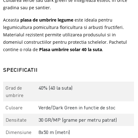
Culoarea verde sau dark green se integreaza estetic in orice
gradina sau pe santier.
Aceasta
plasa de umbrire legume
este ideala pentru
legumicultura pomicultura floricultura si arbusti fructiferi.
Materialul rezistent permite utilizarea produsului si in
domeniul constructiilor pentru protectia schelelor. Pachetul
contine o rola de
Plasa umbrire solar 40 la suta
.
SPECIFICATII
Grad de
40% (40 la suta)
umbrire
Culoare
Verde/Dark Green in functie de stoc
Densitate
30 GR/MP (grame per metru patrat)
Dimensiune
8x50 m (metri)