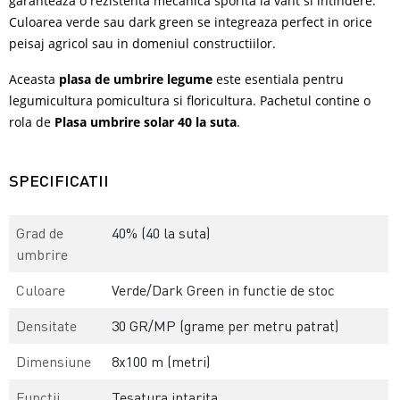
garanteaza o rezistenta mecanica sporita la vant si intindere.
Culoarea verde sau dark green se integreaza perfect in orice
peisaj agricol sau in domeniul constructiilor.
Aceasta
plasa de umbrire legume
este esentiala pentru
legumicultura pomicultura si floricultura. Pachetul contine o
rola de
Plasa umbrire solar 40 la suta
.
SPECIFICATII
Grad de
40% (40 la suta)
umbrire
Culoare
Verde/Dark Green in functie de stoc
Densitate
30 GR/MP (grame per metru patrat)
Dimensiune
8x100 m (metri)
Functii
Tesatura intarita