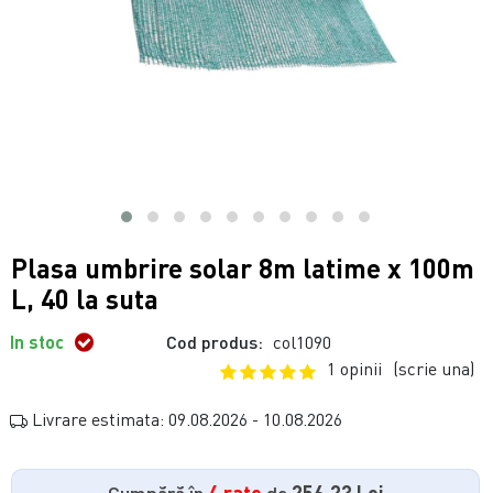
Plasa umbrire solar 8m latime x 100m
L, 40 la suta
In stoc
Cod produs:
col1090
1 opinii
(scrie una)
Livrare estimata: 09.08.2026 - 10.08.2026
Cumpără în
4 rate
de
256.23 Lei