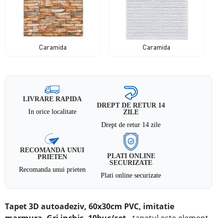
Caramida
Caramida
LIVRARE RAPIDA
DREPT DE RETUR 14
In orice localitate
ZILE
Drept de retur 14 zile
RECOMANDA UNUI
PLATI ONLINE
PRIETEN
SECURIZATE
Recomanda unui prieten
Plati online securizate
Tapet 3D autoadeziv, 60x30cm PVC, imitatie
marmura, Gri
inchis
, 10buc/set
-
tapetul este element