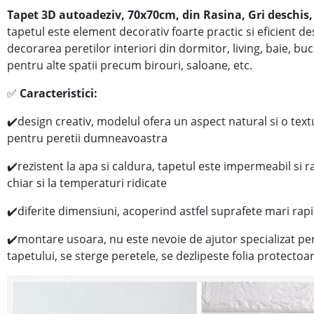
Tapet 3D autoadeziv, 70x70cm, din Rasina,
Gri deschis
tapetul este element decorativ foarte practic si eficient d
decorarea peretilor interiori din dormitor, living, baie, buc
pentru alte spatii precum birouri, saloane, etc.
✅
Caracteristici:
✔️
design creativ, modelul ofera un aspect natural si o tex
pentru peretii dumneavoastra
✔️
rezistent la apa si
caldura, tapetul este impermeabil si r
chiar si la temperaturi ridicate
✔️
diferite dimensiuni, acoperind astfel suprafete mari rapi
✔️
montare usoara, nu este nevoie de ajutor specializat p
tapetului, se sterge peretele, se dezlipeste folia protectoar