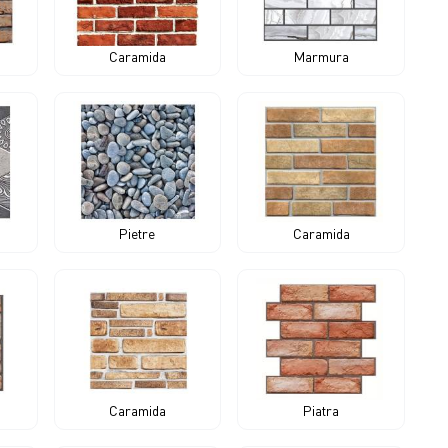
Caramida
Marmura
Pietre
Caramida
Caramida
Piatra