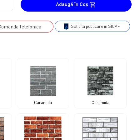
Saci Big Bags
Racorduri (PEHD)
Tigai
Galeti plastic
Adaugă în Coş
Mese terasa (gradina)
Sape si sapaligi
Spin Neo & Top
Tablouri si sigurante
compresiune
Saci de Iuta
Rezervoare apa
Scaune terasa (gradina)
Topoare si securi
Prelungitoare si stechere
Diverse
Robineti PEHD apa
Saci de Rafie
Sticle plastic (PET)
Seturi mese si scaune terasa
Prelungitoare
Dulap metal
(compresiune)
manda telefonica
Solicita publicare in SICAP
Saci folie
(gradina)
Sticle si dopuri
Stechere si Cuple
Sigurante automate
Teuri (PEHD) compresiune
Saci Menajeri
Sisteme incalzire
Recipiente tabla si inox
Sigurante Fuzibile
Tevi PEHD pentru apa
Bazine apa (rezervoare)
Tablouri sigurante
Butoaie inox
Galeti emailate
Galeti fantana (put)
Galeti inox
Caramida
Caramida