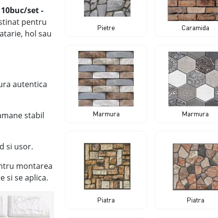
, 10buc/set
-
estinat pentru
Pietre
Caramida
atarie, hol sau
tura autentica
Marmura
Marmura
amane stabil
d si usor.
entru montarea
e si se aplica.
Piatra
Piatra